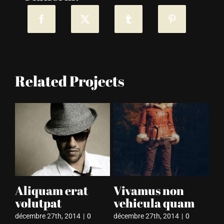
Related Projects
Aliquam erat
Vivamus non
I
volutpat
vehicula quam
m
décembre 27th, 2014
|
0
décembre 27th, 2014
|
0
déc