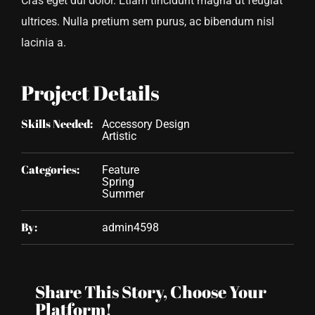
Cras eget dui dolor. Etiam tincidunt magna ut feugiat
ultrices. Nulla pretium sem purus, ac bibendum nisl
lacinia a.
Project Details
Skills Needed:
Accessory Design
Artistic
Categories:
Feature
Spring
Summer
By:
admin4598
Share This Story, Choose Your
Platform!