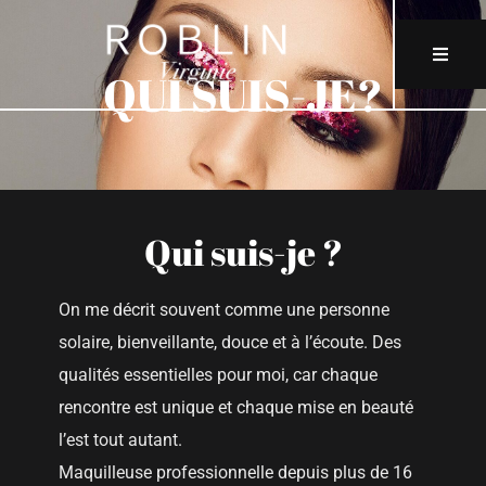
Skip
to
Toggle
QUI SUIS-JE?
content
Naviga
QUI SUIS-JE?
MODE / EDITO
Qui suis-je ?
MARIAGE
On me décrit souvent comme une personne
AUDIOVISUEL / PUB
solaire, bienveillante, douce et à l’écoute. Des
qualités essentielles pour moi, car chaque
rencontre est unique et chaque mise en beauté
ENTREPRISES
l’est tout autant.
Maquilleuse professionnelle depuis plus de 16
CONTACT