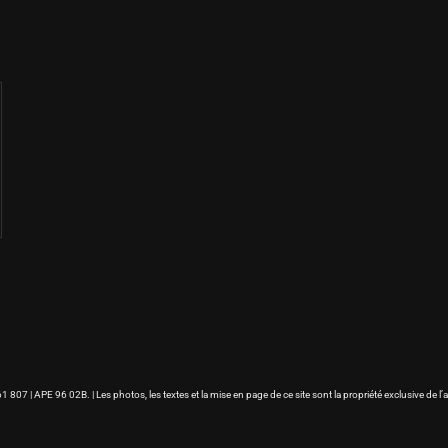
807 | APE 96 02B. | Les photos, les textes et la mise en page de ce site sont la propriété exclusive de l’